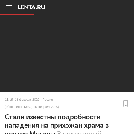
11
A
11:15, 16 февраля 2020
Россия
(обновлено: 13:30, 16 февраля 2020)
Стали известны подробности
нападения на прихожан храма в
центре Москвы
Задержанный