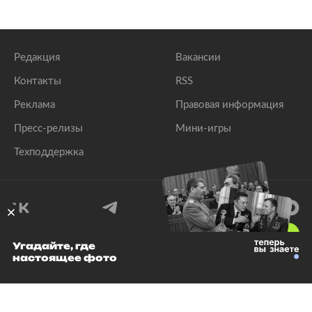
Редакция
Вакансии
Контакты
RSS
Реклама
Правовая информация
Пресс-релизы
Мини-игры
Техподдержка
18
+
Угадайте, где
настоящее фото
© 1999–2026 Все права защищены.
ООО «Лента.Ру»
Лента добра