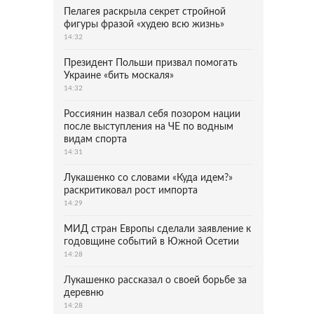
Пелагея раскрыла секрет стройной
фигуры фразой «худею всю жизнь»
14:32
Президент Польши призвал помогать
Украине «бить москаля»
14:32
Россиянин назвал себя позором нации
после выступления на ЧЕ по водным
видам спорта
14:31
Лукашенко со словами «Куда идем?»
раскритиковал рост импорта
14:29
МИД стран Европы сделали заявление к
годовщине событий в Южной Осетии
14:28
Лукашенко рассказал о своей борьбе за
деревню
14:28