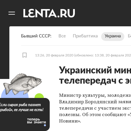
11
A
Бывший СССР
Все
Прибалтика
Украина
Б
13:26, 20 февраля 2020
(обновлено: 13:38, 20 февраля 202
Украинский мин
телепередач с 
Министр культуры, молодежи
Владимир Бородянский
заяви
Если сырая рыба пахнет
телепередачи с участием экс
«рыбой», ее лучше не есть!
полезны. Об этом сообщают «
Новини».