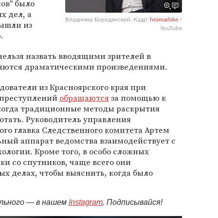
сов" было
х дел, а
Владимир Бородянский. Кадр:
hromadske
/
ышли из
YouTube
.
 нельзя назвать вводящими зрителей в
вляются драматическими произведениями.
едователи из Красноярского края при
 преступлений
обращаются
за помощью к
 когда традиционные методы раскрытия
отать. Руководитель управления
ого главка
Следственного комитета
Артем
ьный аппарат ведомства взаимодействует с
логии. Кроме того, в особо сложных
и со спутников, чаще всего они
х делах, чтобы выяснить, когда было
ельного — в нашем
Instagram
. Подписывайся!