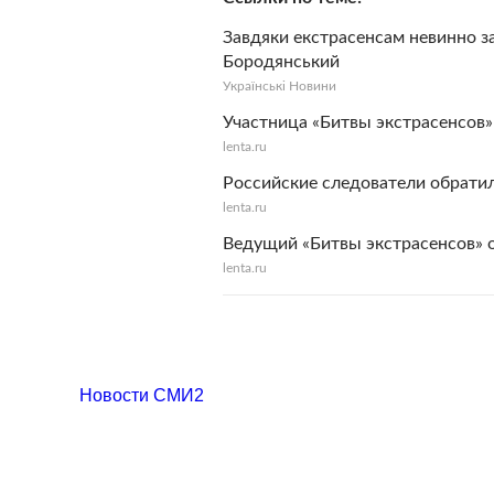
Завдяки екстрасенсам невинно за
Бородянський
Українськi Новини
Участница «Битвы экстрасенсов
lenta.ru
Российские следователи обрати
lenta.ru
Ведущий «Битвы экстрасенсов» 
lenta.ru
Новости СМИ2