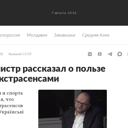
7 августа, 14:41
елоруссия
Молдавия
Закавказье
Средняя Азия
0)
Бывший СССР
истр рассказал о пользе
экстрасенсами
 и спорта
л, что
трасенсов
Українськi