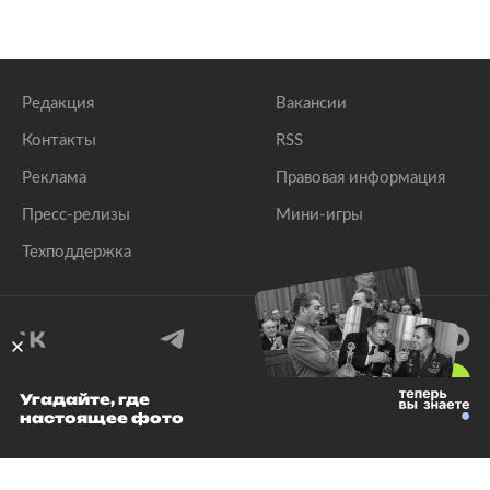
Редакция
Вакансии
Контакты
RSS
Реклама
Правовая информация
Пресс-релизы
Мини-игры
Техподдержка
18
+
Угадайте, где
настоящее фото
© 1999–2026 Все права защищены.
ООО «Лента.Ру»
Лента добра