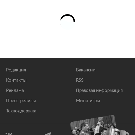
Редакция
Вакансии
Контакты
RSS
Реклама
Правовая информация
Пресс-релизы
Мини-игры
Техподдержка