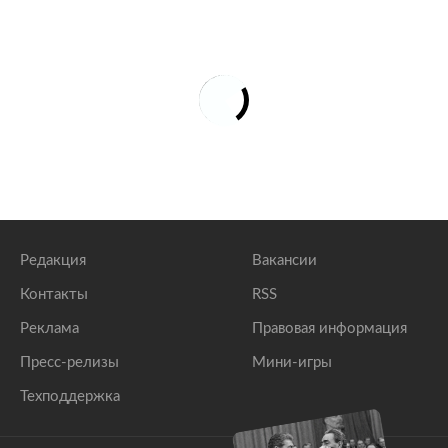
Редакция
Вакансии
Контакты
RSS
Реклама
Правовая информация
Пресс-релизы
Мини-игры
Техподдержка