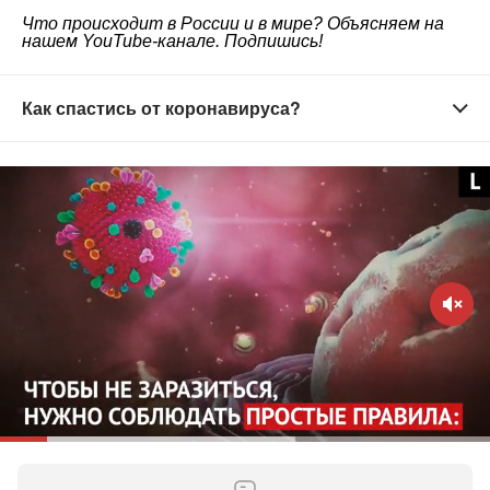
Что происходит в России и в мире? Объясняем на
нашем
YouTube-канале
. Подпишись!
Как спастись от коронавируса?
Старайтесь не выходить из дома без
необходимости
Зачем это нужно?
Вирус распространяется в
общественных местах — старайтесь их избегать.
Домашний режим особенно важно соблюдать
людям старше 65 лет и тем, кто страдает
хроническими заболеваниями. Молодым стоит
воздержаться от личного общения с родителями,
бабушками и дедушками и пожилыми людьми
вообще. Старайтесь поддерживать контакты по
телефону или через интернет — это поможет