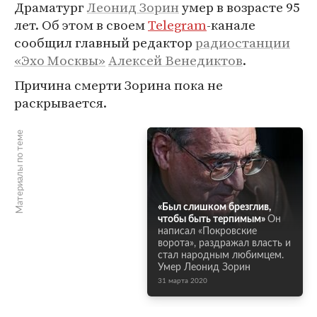
Драматург
Леонид Зорин
умер в возрасте 95
лет. Об этом в своем
Telegram
-канале
сообщил главный редактор
радиостанции
«Эхо Москвы»
Алексей Венедиктов
.
Причина смерти Зорина пока не
раскрывается.
Материалы по теме
«Был слишком брезглив,
чтобы быть терпимым»
Он
написал «Покровские
ворота», раздражал власть и
стал народным любимцем.
Умер Леонид Зорин
31 марта 2020