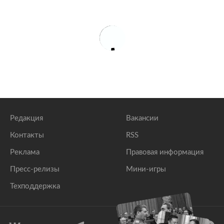
Редакция
Вакансии
Контакты
RSS
Реклама
Правовая информация
Пресс-релизы
Мини-игры
Техподдержка