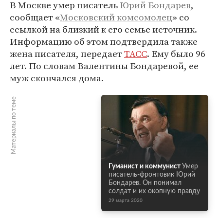
В Москве умер писатель
Юрий Бондарев
,
сообщает «
Московский комсомолец
» со
ссылкой на близкий к его семье источник.
Информацию об этом подтвердила также
жена писателя, передает
ТАСС
. Ему было 96
лет. По словам Валентины Бондаревой, ее
муж скончался дома.
Материалы по теме
Гуманист и коммунист
Умер
писатель-фронтовик Юрий
Бондарев. Он понимал
солдат и их окопную правду
29 марта 2020