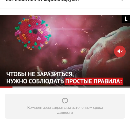
Старайтесь не выходить из дома без
необходимости
Зачем это нужно?
Вирус распространяется в
общественных местах — старайтесь их избегать.
Домашний режим особенно важно соблюдать
людям старше 65 лет и тем, кто страдает
хроническими заболеваниями. Молодым стоит
воздержаться от личного общения с родителями,
бабушками и дедушками и пожилыми людьми
вообще. Старайтесь поддерживать контакты по
телефону или через интернет — это поможет
уберечь пожилых людей от опасности заражения.
Комментарии закрыты за истечением срока
давности
Соблюдайте дистанцию в общественных местах
Зачем это нужно?
Кашляя или чихая, человек с