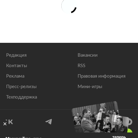
Редакция
Вакансии
Контакты
RSS
Реклама
Правовая информация
Пресс-релизы
Мини-игры
Техподдержка
18
+