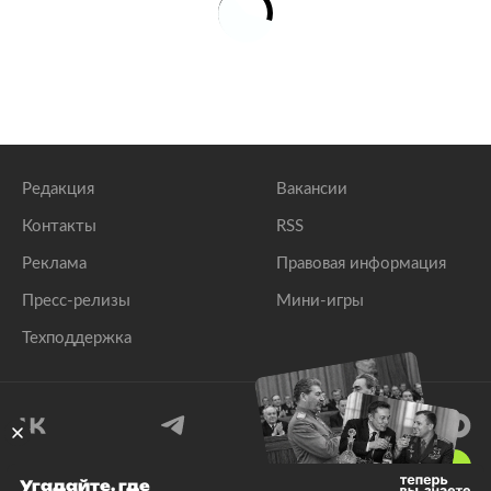
Редакция
Вакансии
Контакты
RSS
Реклама
Правовая информация
Пресс-релизы
Мини-игры
Техподдержка
18
+
Угадайте, где