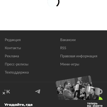
Редакция
Вакансии
Контакты
RSS
Реклама
Правовая информация
Пресс-релизы
Мини-игры
Техподдержка
18
+
Угадайте, где