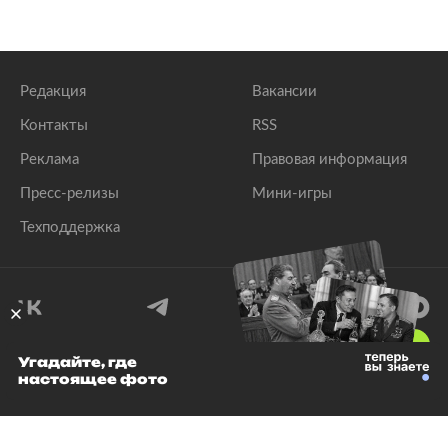
Редакция
Вакансии
Контакты
RSS
Реклама
Правовая информация
Пресс-релизы
Мини-игры
Техподдержка
18
+
Угадайте, где
настоящее фото
© 1999–2026 Все права защищены.
ООО «Лента.Ру»
Лента добра