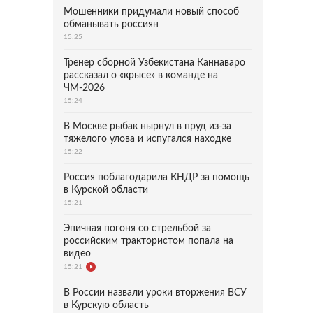
Мошенники придумали новый способ
обманывать россиян
15:25
Тренер сборной Узбекистана Каннаваро
рассказал о «крысе» в команде на
ЧМ-2026
15:24
В Москве рыбак нырнул в пруд из-за
тяжелого улова и испугался находке
15:22
Россия поблагодарила КНДР за помощь
в Курской области
15:21
Эпичная погоня со стрельбой за
российским трактористом попала на
видео
15:21
В России назвали уроки вторжения ВСУ
в Курскую область