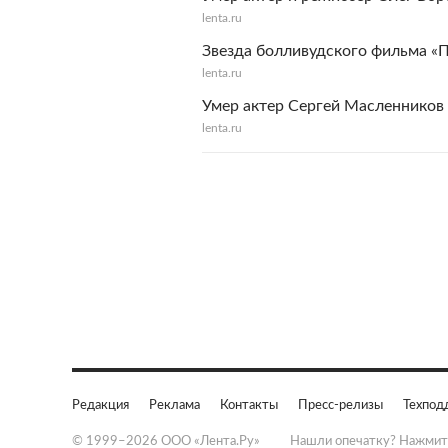
lenta.ru
Звезда болливудского фильма «
lenta.ru
Умер актер Сергей Масленников
lenta.ru
Редакция
Реклама
Контакты
Пресс-релизы
Техпод
© 1999–2026 ООО «Лента.Ру»
Нашли опечатку? Нажмит