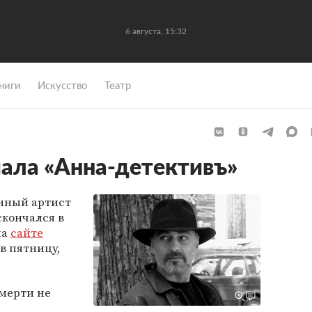
6 августа, 15:32
ниги
Искусство
Театр
иала «Анна-детективъ»
енный артист
кончался в
на
сайте
в пятницу,
смерти не