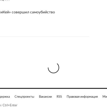
ПиКей» совершил самоубийство
держка
Спецпроекты
Вакансии
RSS
Правовая информация
Ми
е
Ctrl+Enter