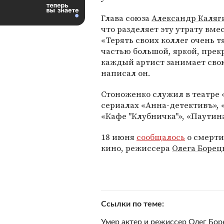
Глава союза
Александр Каляг
что разделяет эту утрату вм
«Терять своих коллег очень т
частью большой, яркой, прек
каждый артист занимает сво
написал он.
Стоноженко служил в театре «
сериалах «Анна-детективъ», 
«Кафе "Клубничка"», «Паутина
18 июня
сообщалось
о смерти
кино, режиссера
Олега Борец
Ссылки по теме
Умер актер и режиссер Олег Бор