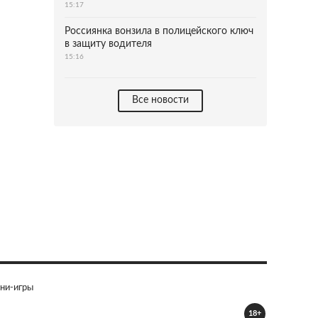
15:17
Россиянка вонзила в полицейского ключ
в защиту водителя
15:16
Все новости
ни-игры
18+