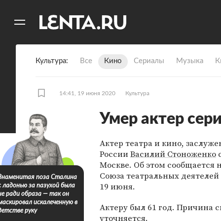
11
A
Культура
Все
Кино
Сериалы
Музыка
К
14:41, 19 июня 2020
Культура
Умер актер сер
Актер театра и кино, заслуж
России
Василий Стоноженко
с
Москве. Об этом сообщается 
Союза театральных деятелей 
Знаменитая поза Сталина
19 июня.
с ладонью за пазухой была
не ради образа — так он
маскировал искалеченную в
Актеру был 61 год. Причина 
детстве руку
уточняется.