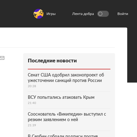
Игры
Лента добра
Войти
Последние новости
Сенат США одобрил законопроект об
ужесточении санкций против России
20:28
ВСУ попытались атаковать Крым
21:40
Сооснователь «Википедии» выступил с
резким заявлением о ней
21:39
В Сербии собрали подписи против