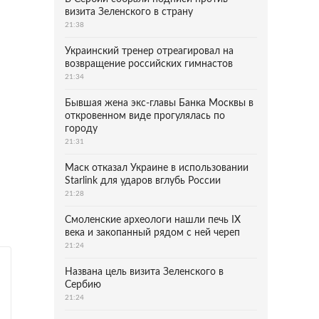
визита Зеленского в страну
21:38
Украинский тренер отреагировал на
возвращение российских гимнастов
21:34
Бывшая жена экс-главы Банка Москвы в
откровенном виде прогулялась по
городу
21:31
Маск отказал Украине в использовании
Starlink для ударов вглубь России
21:28
Смоленские археологи нашли печь IX
века и закопанный рядом с ней череп
21:24
Названа цель визита Зеленского в
Сербию
21:24