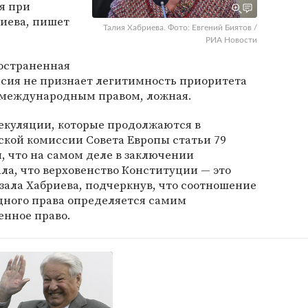
я при
иева, пишет
Талия Хабриева. Фото: Евгений Биятов /
РИА Новости
ространенная
ссия не признает легитимность приоритета
д международным правом, ложная.
куляции, которые продолжаются в
кой комиссии Совета Европы статьи 79
м, что на самом деле в заключении
ла, что верховенство Конституции — это
зала Хабриева, подчеркнув, что соотношение
ного права определяется самим
ренное право.