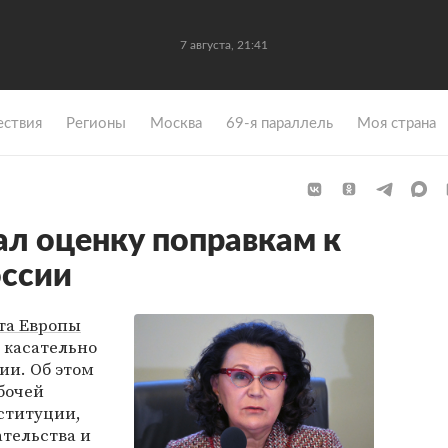
7 августа, 21:41
ствия
Регионы
Москва
69-я параллель
Моя страна
ал оценку поправкам к
оссии
та Европы
 касательно
ии. Об этом
бочей
ституции,
тельства и