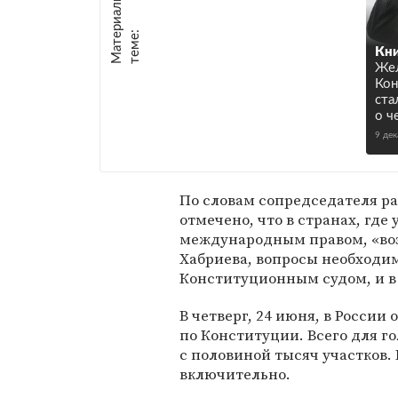
М
а
т
р
и
а
л
ы
п
о
т
е
м
е
е
:
Кни
Же
Кон
ста
о ч
9 де
По словам сопредседателя р
отмечено, что в странах, гд
международным правом, «воз
Хабриева, вопросы необходи
Конституционным судом, и в 
В четверг, 24 июня, в России
по Конституции. Всего для го
с половиной тысяч участков.
включительно.