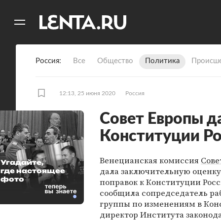
11
A
Россия
Все
Общество
Политика
Происше
12:13, 25 июня 2020
Россия
Совет Европы д
Конституции Р
Венецианская комиссия
Сове
Угадайте,
дала заключительную оценку
где настоящее
фото
поправок к Конституции Росс
сообщила сопредседатель ра
группы по изменениям в Кон
директор Института законода