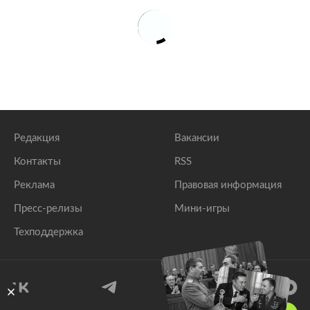
Редакция
Вакансии
Контакты
RSS
Реклама
Правовая информация
Пресс-релизы
Мини-игры
Техподдержка