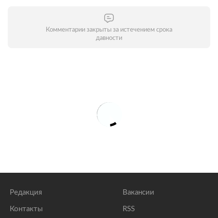
Комментарии закрыты за истечением срока
давности
Редакция
Вакансии
Контакты
RSS