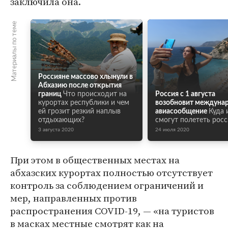
заключила она.
Материалы по теме
Россияне массово хлынули в
Абхазию после открытия
границ
Что происходит на
Россия с 1 августа
курортах республики и чем
возобновит междуна
ей грозит резкий наплыв
авиасообщение
Куда 
отдыхающих?
смогут полететь росс
3 августа 2020
24 июля 2020
При этом в общественных местах на
абхазских курортах полностью отсутствует
контроль за соблюдением ограничений и
мер, направленных против
распространения COVID-19, — «на туристов
в масках местные смотрят как на