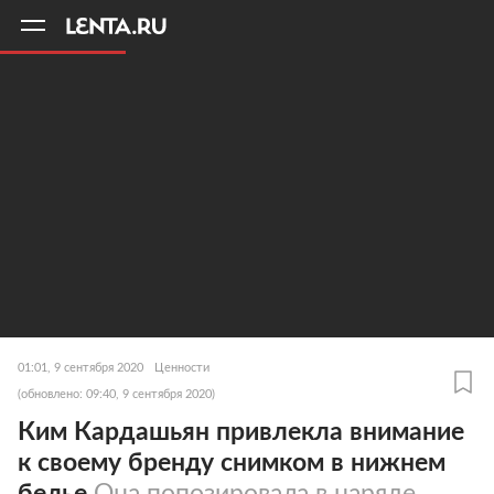
11
A
01:01, 9 сентября 2020
Ценности
(обновлено: 09:40, 9 сентября 2020)
Ким Кардашьян привлекла внимание
к своему бренду снимком в нижнем
белье
Она попозировала в наряде