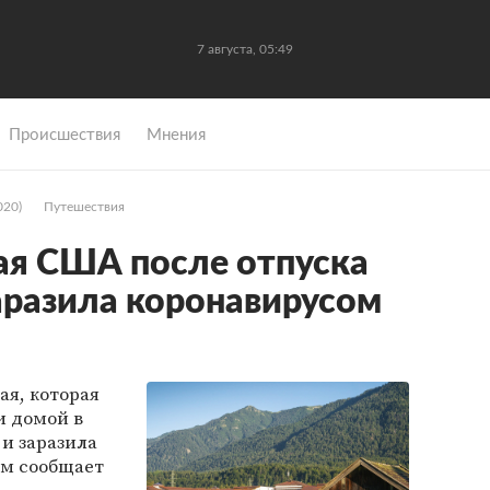
7 августа, 05:49
Происшествия
Мнения
020)
Путешествия
я США после отпуска
заразила коронавирусом
я, которая
и домой в
 и заразила
ом сообщает