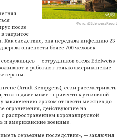
летняя
ться
Фото: @EdelweissResort
ирус после
 в закрытое
. Как следствие, она передала инфекцию 23
двергла опасности более 700 человек.
 сослуживцев — сотрудников отеля Edelweiss
 проживают и работают только американские
ветераны.
мпгенс (Arndt Kempgens), если рассматривать
 то это даже может привести к уголовной
у заключению сроком от шести месяцев до
 все ограничения, действующие на
и с распространением коронавирусной
 и американские военные.
 иметь серьезные последствия», — заключил