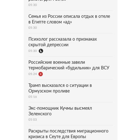
05:30
Семья из России описала отдых в отеле
в Египте словом «ад»
05:30
Психолог рассказала о признаках
скрытой депрессии
05:30
Российские военные завели
термобарический «будильник» для ВСУ
05:24
Трамп высказался о ситуации в
Ормузском проливе
05:16
Экс-помощник Кучмы высмеял
Зеленского
05:03
Раскрыты последствия миграционного
кризиса в Сеуте для Европы