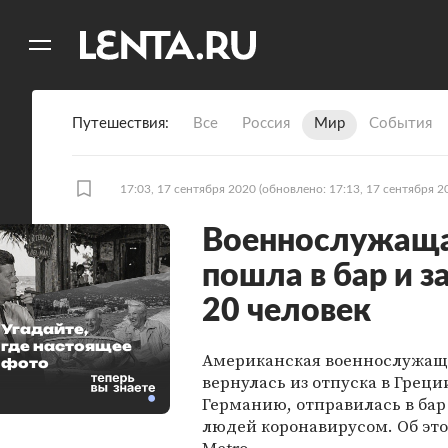
11
A
Путешествия
Все
Россия
Мир
События
17:03, 17 сентября 2020
(обновлено: 17:13, 17 сентября 2
Военнослужаща
пошла в бар и 
20 человек
Угадайте,
где настоящее
Американская военнослужаща
фото
вернулась из отпуска в Греци
Германию, отправилась в бар
людей коронавирусом. Об эт