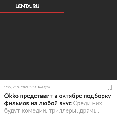
11
A
16:29, 29 сентября 2020
Культура
Okko представит в октябре подборку
фильмов на любой вкус
Среди них
будут комедии, триллеры, драмы,