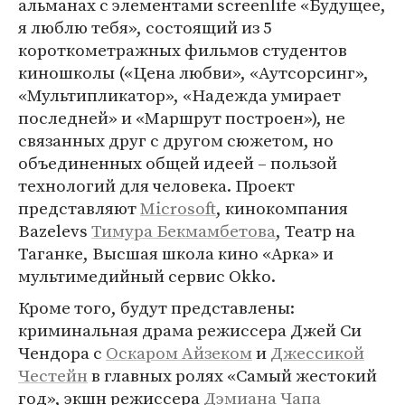
альманах с элементами screenlife «Будущее,
я люблю тебя», состоящий из 5
короткометражных фильмов студентов
киношколы («Цена любви», «Аутсорсинг»,
«Мультипликатор», «Надежда умирает
последней» и «Маршрут построен»), не
связанных друг с другом сюжетом, но
объединенных общей идеей – пользой
технологий для человека. Проект
представляют
Microsoft
, кинокомпания
Bazelevs
Тимура Бекмамбетова
, Театр на
Таганке, Высшая школа кино «Арка» и
мультимедийный сервис Okko.
Кроме того, будут представлены:
криминальная драма режиссера Джей Си
Чендора с
Оскаром Айзеком
и
Джессикой
Честейн
в главных ролях «Самый жестокий
год», экшн режиссера
Дэмиана Чапа