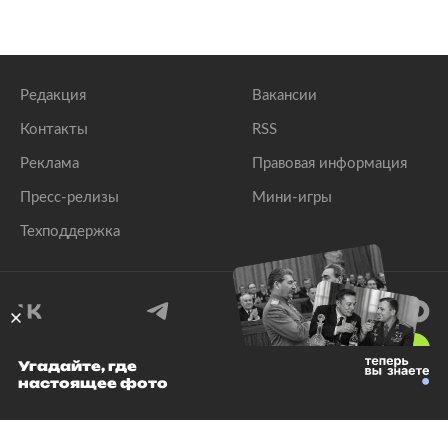
Редакция
Вакансии
Контакты
RSS
Реклама
Правовая информация
Пресс-релизы
Мини-игры
Техподдержка
18
+
Угадайте, где
настоящее фото
© 1999–2026 Все права защищены.
ООО «Лента.Ру»
Лента добра