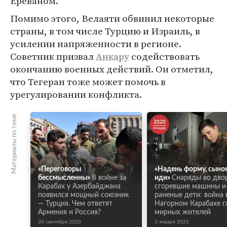
Ереваном.
Помимо этого, Велаяти обвинил некоторые
страны, в том числе Турцию и Израиль, в
усилении напряженности в регионе.
Советник призвал
Анкару
содействовать
окончанию военных действий. Он отметил,
что Тегеран тоже может помочь в
урегулировании конфликта.
Материалы по теме
«Переговоры
«Надень форму, сынок
бессмысленны»
В войне за
иди»
Снаряды во двор
Карабах у Азербайджана
сгоревшие машины и
появился мощный союзник
раненые дети: война 
— Турция. Чем ответят
Нагорном Карабахе г
Армения и Россия?
мирных жителей
30 сентября 2020
3 января 2021