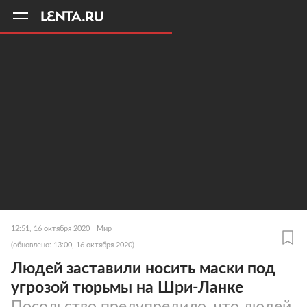
11
A
12:51, 16 октября 2020
Мир
(обновлено: 13:00, 16 октября 2020)
Людей заставили носить маски под
угрозой тюрьмы на Шри-Ланке
Посольство предупредило, что людей