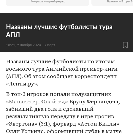
Монреаль — парный разряд
Германия — Вторая Б
Названы лучшие футболисты тура
АПЛ
18:21, 9 ноября 2020
Спорт
Названы лучшие футболисты по итогам
восьмого тура Английской премьер-лиги
(АПЛ). Об этом сообщает корреспондент
«Ленты.ру».
В топ-3 игроков попали полузащитник
«
Манчестер Юнайтед
» Бруну Фернандеш,
забивший два гола и сделавший
результативную передачу в игре против
«Эвертона» (3:1), форвард «Астон Виллы»
Олли Уоткинс, оформивший дубль в матче