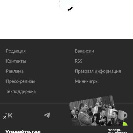
Редакция
Вакансии
Контакты
RSS
Реклама
Правовая информация
Пресс-релизы
Мини-игры
Техподдержка
18
+
Угадайте, где