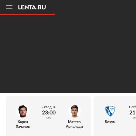
11
A
Сегодня
Сег
23:00
21
(Мск)
(М
Карен
Маттео
Бохум
Хачанов
Арнальди