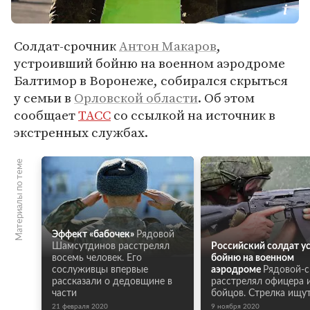
Солдат-срочник
Антон Макаров
,
устроивший бойню на военном аэродроме
Балтимор в Воронеже, собирался скрыться
у семьи в
Орловской области
. Об этом
сообщает
ТАСС
со ссылкой на источник в
экстренных службах.
Материалы по теме
Эффект «бабочек»
Рядовой
Шамсутдинов расстрелял
Российский солдат у
восемь человек. Его
бойню на военном
сослуживцы впервые
аэродроме
Рядовой-с
рассказали о дедовщине в
расстрелял офицера 
части
бойцов. Стрелка ищу
21 февраля 2020
9 ноября 2020