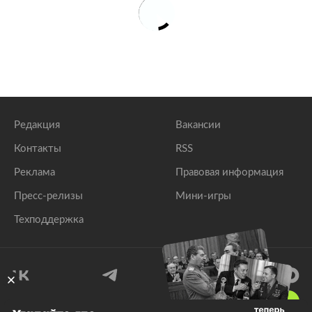
Редакция
Вакансии
Контакты
RSS
Реклама
Правовая информация
Пресс-релизы
Мини-игры
Техподдержка
18
+