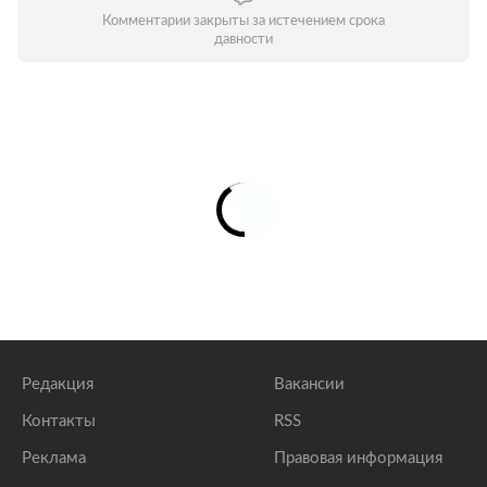
Комментарии закрыты за истечением срока
давности
Редакция
Вакансии
Контакты
RSS
Реклама
Правовая информация