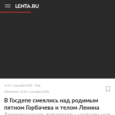
11
A
19:47, 2 декабря 2020
Мир
(обновлено: 21:46, 2 декабря 2020)
В Госдепе смеялись над родимым
пятном Горбачева и телом Ленина
Американские дипломаты шутили над