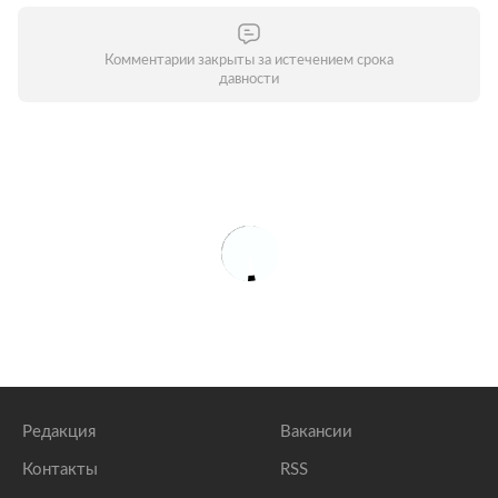
Комментарии закрыты за истечением срока
давности
Редакция
Вакансии
Контакты
RSS