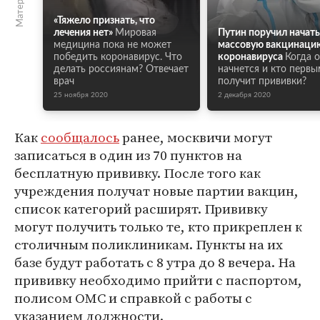
«Тяжело признать, что
лечения нет»
Мировая
Путин поручил начать
медицина пока не может
массовую вакцинаци
победить коронавирус. Что
коронавируса
Когда 
делать россиянам? Отвечает
начнется и кто первы
врач
получит прививки?
25 ноября 2020
2 декабря 2020
Как
сообщалось
ранее, москвичи могут
записаться в один из 70 пунктов на
бесплатную прививку. После того как
учреждения получат новые партии вакцин,
список категорий расширят. Прививку
могут получить только те, кто прикреплен к
столичным поликлиникам. Пункты на их
базе будут работать с 8 утра до 8 вечера. На
прививку необходимо прийти с паспортом,
полисом ОМС и справкой с работы с
указанием должности.