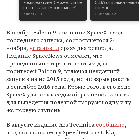
космонавтике. Сможет ли он
США отправил челове
стать главным в космосе?
космос
5 июля 2021
12 апреля 2021
В ноябре Falcon 9 компании SpaceX в ходе
последнего запуска, состоявшегося 24
ноября,
установил
сразу два рекорда.
Издание SpaceNews отмечает, что
проведенный старт стал сотым для
носителей Falcon 9, включая неудачный
запуск в июне 2015 года, но не взрыв ракеты
в сентябре 2016 года. Кроме того, в его ходе
SpaceX удалось в седьмой раз использовать
для выведения полезной нагрузки одну и ту
же первую ступень.
В августе издание Ars Technica
сообщило
,
что, согласно тесту Speedtest от Ookla,