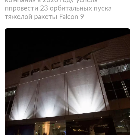
ппровести 23 орбитальных пуска
тяжелой ракеты Falcon 9