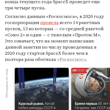
конца текущего года SpaceX проведет еще
три-четыре пуска.
Согласно данным «Роскосмоса», в 2020 году
госкорпорация
провела
всего 14 ракетных
пусков, 13 из которых — со средней ракетой
«Союз-2» и один — с тяжелым «Протон-М».
Это означает, что на момент написания
данной заметки по числу проведенных в
2020 году стартов SpaceX более чем в
полтора раза обогнала
«Роскосмос»
.
Материалы по теме
Красный рывок.
Китай
Бремя первых
60 лет 
побил рекорды СССР в
Гагарина: как СССР р