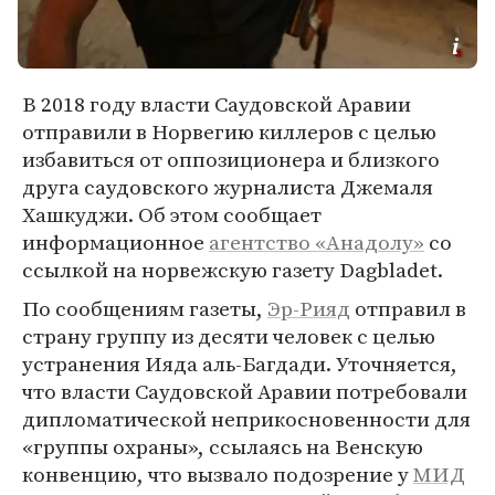
В 2018 году власти Саудовской Аравии
отправили в Норвегию киллеров с целью
избавиться от оппозиционера и близкого
друга саудовского журналиста Джемаля
Хашкуджи. Об этом сообщает
информационное
агентство «Анадолу»
со
ссылкой на норвежскую газету Dagbladet.
По сообщениям газеты,
Эр-Рияд
отправил в
страну группу из десяти человек с целью
устранения Ияда аль-Багдади. Уточняется,
что власти Саудовской Аравии потребовали
дипломатической неприкосновенности для
«группы охраны», ссылаясь на Венскую
конвенцию, что вызвало подозрение у
МИД