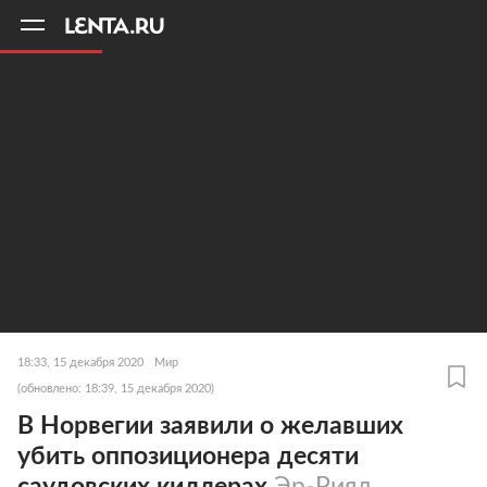
11
A
18:33, 15 декабря 2020
Мир
(обновлено: 18:39, 15 декабря 2020)
В Норвегии заявили о желавших
убить оппозиционера десяти
саудовских киллерах
Эр-Рияд