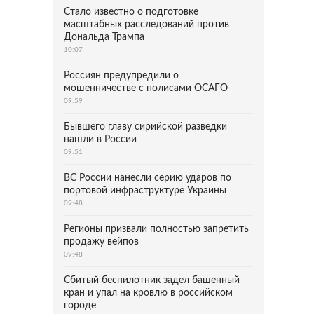
Стало известно о подготовке
масштабных расследований против
Дональда Трампа
10:07
Россиян предупредили о
мошенничестве с полисами ОСАГО
09:59
Бывшего главу сирийской разведки
нашли в России
09:51
ВС России нанесли серию ударов по
портовой инфраструктуре Украины
09:48
Регионы призвали полностью запретить
продажу вейпов
09:48
Сбитый беспилотник задел башенный
кран и упал на кровлю в российском
городе