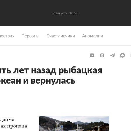
9 августа, 10:23
ествия
Персоны
Счастливчики
Аномалии
ть лет назад рыбацкая
кеан и вернулась
ёдзима
рая пропала