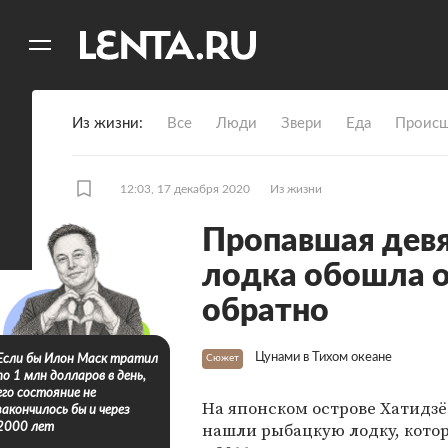
11
A
Из жизни
Все
Люди
Звери
Еда
Происш
12:03, 17 декабря 2020
Из жизни
Пропавшая девя
лодка обошла о
обратно
Цунами в Тихом океане
Если бы Илон Маск тратил
Сюжет
по 1 млн долларов в день,
его состояние не
На японском острове Хатидз
закончилось бы и через
нашли рыбацкую лодку, кото
2000 лет