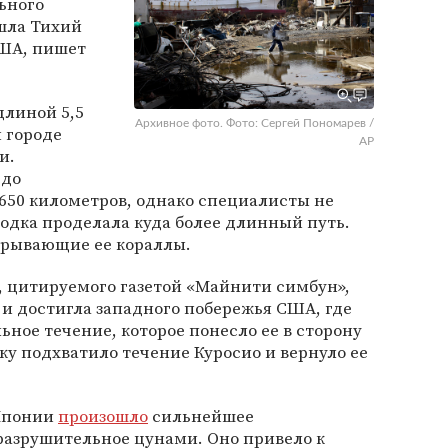
льного
ошла Тихий
США, пишет
длиной 5,5
Архивное фото. Фото: Сергей Пономарев /
 городе
AP
и.
 до
650 километров, однако специалисты не
одка проделала куда более длинный путь.
крывающие ее кораллы.
, цитируемого газетой «Майнити симбун»,
 и достигла западного побережья США, где
ьное течение, которое понесло ее в сторону
ку подхватило течение Куросио и вернуло ее
 Японии
произошло
сильнейшее
разрушительное цунами. Оно привело к