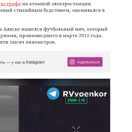
тастрофе
на атомной электростанции
енный стихийным бедствием, оценивался в
на
Аляске
нашелся футбольный мяч, который
цунами, произошедшего в марте 2011 года.
пяти тысяч километров.
еть — у нас в Instagram
подписаться