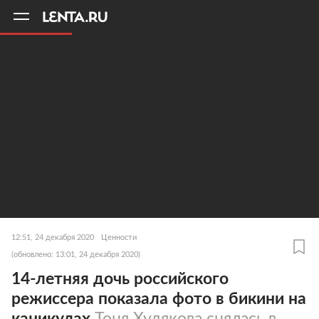
11
A
12:51, 24 декабря 2020
Ценности
(обновлено: 13:01, 24 декабря 2020)
14-летняя дочь российского
режиссера показала фото в бикини на
каникулах
Тоня Худякова снялась в