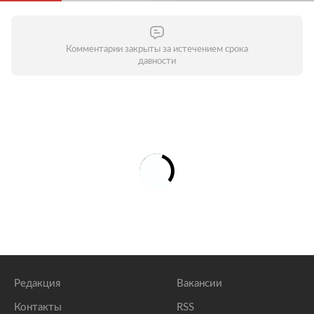
Комментарии закрыты за истечением срока
давности
Редакция
Вакансии
Контакты
RSS