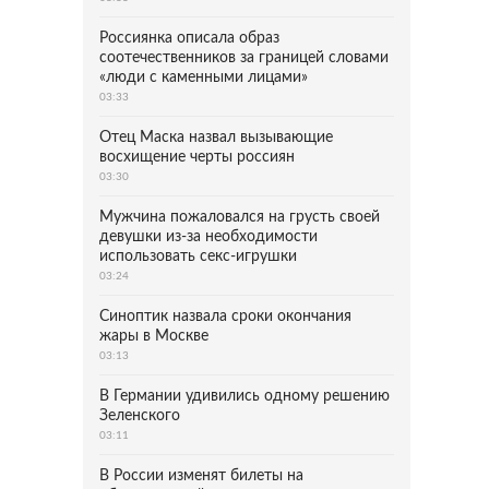
Россиянка описала образ
соотечественников за границей словами
«люди с каменными лицами»
03:33
Отец Маска назвал вызывающие
восхищение черты россиян
03:30
Мужчина пожаловался на грусть своей
девушки из-за необходимости
использовать секс-игрушки
03:24
Синоптик назвала сроки окончания
жары в Москве
03:13
В Германии удивились одному решению
Зеленского
03:11
В России изменят билеты на