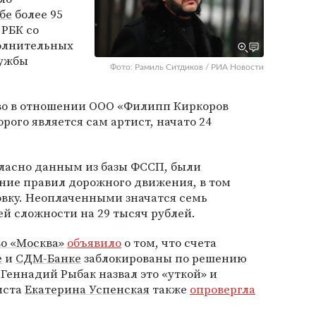
бе
более 95
 РБК со
олнительных
лужбы
Фото: Рамиль Ситдиков / РИА Новости
во в отношении ООО «Филипп Киркоров
рого является сам артист, начато 24
огласно данным из базы ФССП, были
ие правил дорожного движения, в том
овку. Неоплаченными значатся семь
й сложности на 29 тысяч рублей.
во «Москва»
объявило
о том, что счета
е
и
СДМ-Банке
заблокированы по решению
Геннадий Рыбак назвал это «уткой» и
иста
Екатерина Успенская
также
опровергла