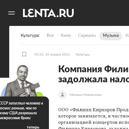
11
A
Культура
Все
Кино
Сериалы
Музыка
К
03:22, 10 января 2021
Культура
Компания Фили
задолжала нало
Милана Микаилова
СССР запустил человека в
ООО «
Филипп Киркоров
Прод
космос раньше, чем по
всему США разрешили
которое занимается, в частно
межрасовые браки
организацией концертов исп
Филиппа Киркорова, задолжа