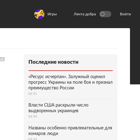
Игры
Лента добра
Войти
Последние новости
«Ресурс исчерпан». Залужный оценил
прогресс Украины на поле боя и признал
преимущество России
02:51
Власти США раскрыли число
выдворенных украинцев
03:34
Названы особенно привлекательные для
комаров люди
03:33