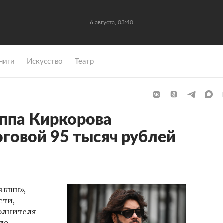
6 августа, 03:40
ниги
Искусство
Театр
ппа Киркорова
говой 95 тысяч рублей
акшн»,
сти,
олнителя
ло