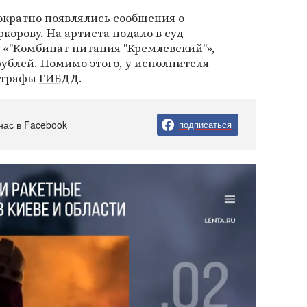
нократно появлялись сообщения о
корову. На артиста подало в суд
 «"Комбинат питания "Кремлевский"»,
рублей. Помимо этого, у исполнителя
штрафы
ГИБДД
.
нас в Facebook
подписаться