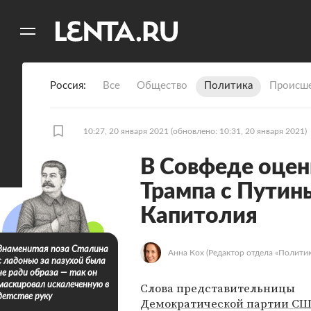
11
A
Россия
Все
Общество
Политика
Происше
10:27, 20 января 2021
(обновлено: 10:31, 20 января 2021)
В Совфеде оцен
Трампа с Пути
Капитолия
Знаменитая поза Сталина
Анна Кох
(Редактор отдела «Политик
с ладонью за пазухой была
не ради образа — так он
Слова представительницы
маскировал искалеченную в
детстве руку
Демократической партии С