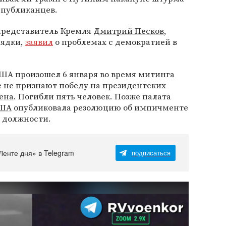
спубликанцев.
представитель Кремля
Дмитрий Песков
,
рядки,
заявил
о проблемах с демократией в
ША произошел 6 января во время митинга
е не признают победу на президентских
ена
. Погибли пять человек. Позже палата
США
опубликовала резолюцию об импичменте
т должности.
Ленте дня» в Telegram
подписаться