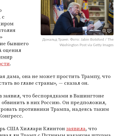
о
а
с
миром
итолия
»
Дональд Трамп. Фото: Jabin Botsford / The
ние бывшего
Washington Post via Getty Images
А оценил
имир
ости
.
я дама, она не может простить Трампу, что
тать во главе страны», — сказал он.
в
заявил, что беспорядками в Вашингтоне
ы обвинить в них Россию. Он предположил,
ировать противники Трампа, надеясь таким
Конгресс.
арь США Хиллари Клинтон
заявила
, что
ривал ли Трамп с Путиным накануне штурма