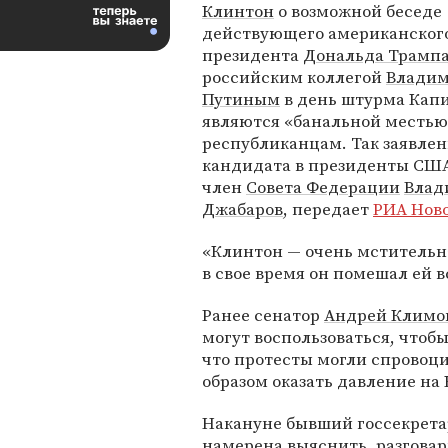
Клинтон
о возможной беседе
действующего американског
президента
Дональда Трамп
российским коллегой
Влади
Путиным
в день штурма Кап
являются «банальной местью
республиканцам. Так заявле
кандидата в президенты СШ
член
Совета Федерации
Влад
Джабаров
, передает
РИА Нов
«Клинтон — очень мстительна
в свое время он помешал ей вс
Ранее сенатор
Андрей Климо
могут воспользоваться, чтоб
что протесты могли спровоц
образом оказать давление на 
Накануне бывший госсекрет
намерена выяснить, разгова