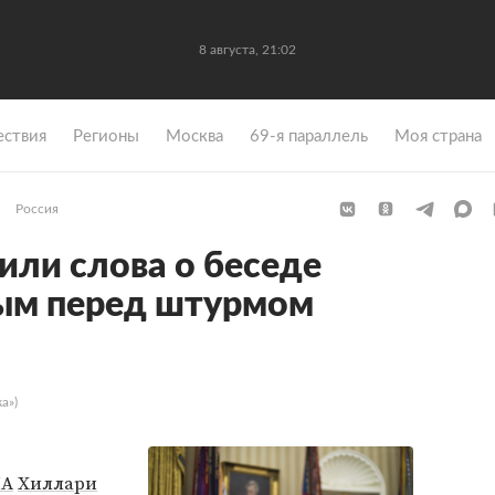
8 августа, 21:02
ствия
Регионы
Москва
69-я параллель
Моя страна
Россия
или слова о беседе
ным перед штурмом
а»)
ША
Хиллари