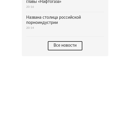
главы «Нафтогаза»
20:16
Названа столица российской
порноиндустрии
20:14
Все новости