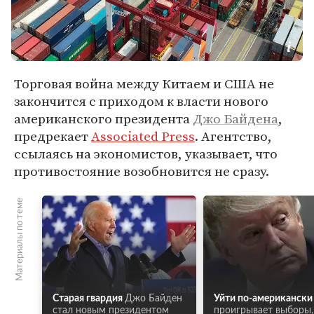
Торговая война между Китаем и США не
закончится с приходом к власти нового
американского президента
Джо Байдена
,
предрекает
Associated Press
. Агентство,
ссылаясь на экономистов, указывает, что
противостояние возобновится не сразу.
Материалы по теме
Старая гвардия
Джо Байден
Уйти по-американски
стал новым президентом
проигрывает выборы,