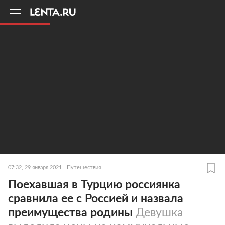
11
A
07:32, 29 января 2021
Путешествия
Поехавшая в Турцию россиянка
сравнила ее с Россией и назвала
преимущества родины
Девушка