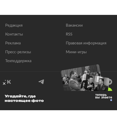
Редакция
Вакансии
Контакты
RSS
Реклама
Правовая информация
Пресс-релизы
Мини-игры
Техподдержка
18
+
Угадайте, где
настоящее фото
© 1999–2026 Все права защищены.
ООО «Лента.Ру»
Лента добра