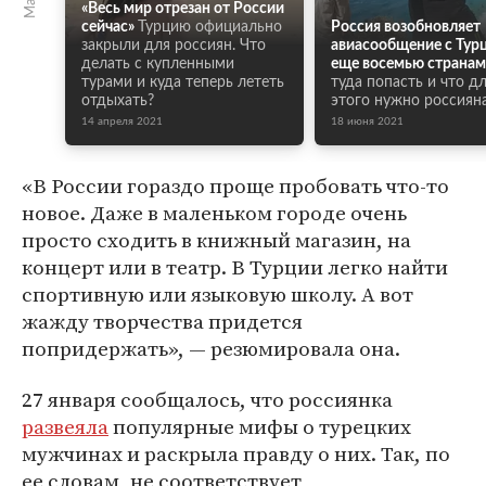
«Весь мир отрезан от России
сейчас»
Турцию официально
Россия возобновляет
закрыли для россиян. Что
авиасообщение с Тур
делать с купленными
еще восемью странам
турами и куда теперь лететь
туда попасть и что д
отдыхать?
этого нужно россиян
14 апреля 2021
18 июня 2021
«В России гораздо проще пробовать что-то
новое. Даже в маленьком городе очень
просто сходить в книжный магазин, на
концерт или в театр. В Турции легко найти
спортивную или языковую школу. А вот
жажду творчества придется
попридержать», — резюмировала она.
27 января сообщалось, что россиянка
развеяла
популярные мифы о турецких
мужчинах и раскрыла правду о них. Так, по
ее словам, не соответствует