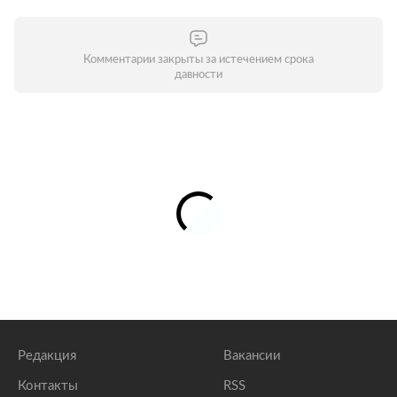
Комментарии закрыты за истечением срока
давности
Редакция
Вакансии
Контакты
RSS