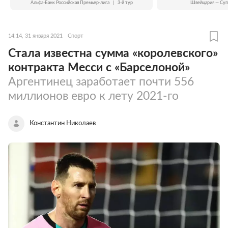
Альфа-Банк Российская Премьер-лига
|
3-й тур
Швейцария — Суп
14:14, 31 января 2021
Спорт
Стала известна сумма «королевского»
контракта Месси с «Барселоной»
Аргентинец заработает почти 556
миллионов евро к лету 2021-го
Константин Николаев