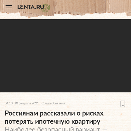
11
A
04:13, 10 февраля 2021
Среда обитания
Россиянам рассказали о рисках
потерять ипотечную квартиру
Наиболее безопасный вариант —