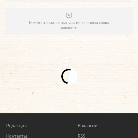
Комментарии закрыты за истечением срока
давности
Редакция
Вакансии
Контакты
RSS