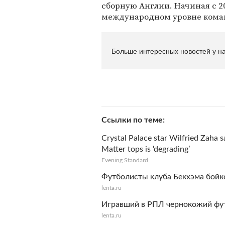
сборную Англии. Начиная с 20
международном уровне коман
Больше интересных новостей у на
Ссылки по теме
Crystal Palace star Wilfried Zaha 
Matter tops is ‘degrading’
Evening Standard
Футболисты клуба Бекхэма бойко
lenta.ru
Игравший в РПЛ чернокожий фут
lenta.ru