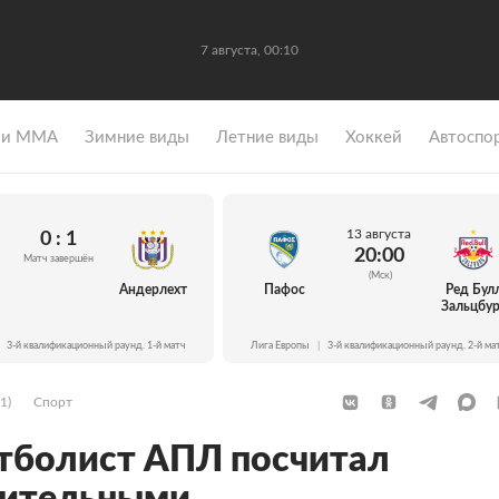
7 августа, 00:10
 и ММА
Зимние виды
Летние виды
Хоккей
Автоспо
13 августа
0 : 1
20:00
Матч завершён
(Мск)
Андерлехт
Пафос
Ред Бул
Зальцбур
3-й квалификационный раунд. 1-й матч
Лига Европы
|
3-й квалификационный раунд. 2-й ма
1)
Спорт
тболист АПЛ посчитал