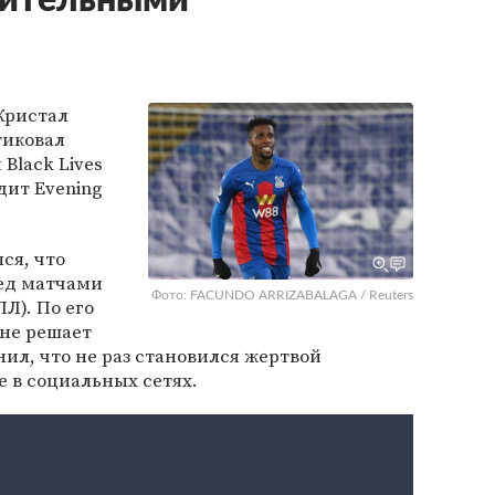
зительными
Кристал
тиковал
Black Lives
дит Evening
ся, что
ред матчами
Фото: FACUNDO ARRIZABALAGA / Reuters
Л). По его
не решает
ил, что не раз становился жертвой
е в социальных сетях.