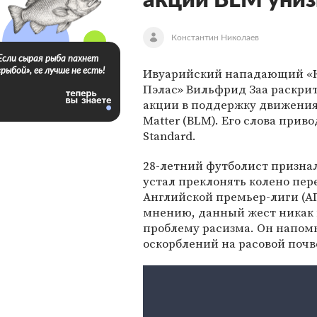
акции BLM уни
Константин Николаев
Если сырая рыба пахнет
Ивуарийский нападающий «
«рыбой», ее лучше не есть!
Пэлас» Вильфрид Заа раскри
акции в поддержку движения 
Matter (BLM). Его слова приво
Standard.
28-летний футболист признал
устал преклонять колено пе
Английской премьер-лиги (АП
мнению, данный жест никак 
проблему расизма. Он напомн
оскорблений на расовой почв