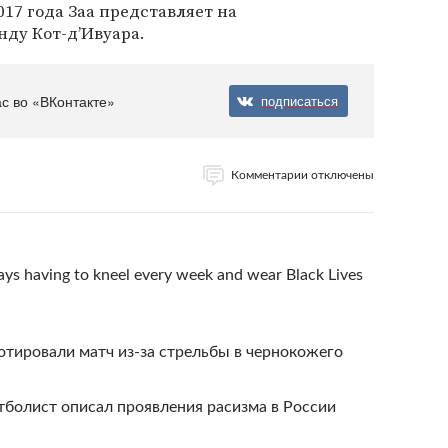
17 года Заа представляет на
ду Кот-д’Ивуара.
с во «ВКонтакте»
подписаться
Комментарии отключены
says having to kneel every week and wear Black Lives
тировали матч из-за стрельбы в чернокожего
болист описал проявления расизма в России