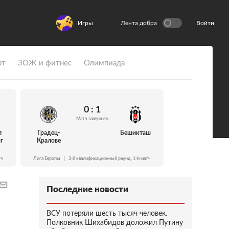
Игры
Лента добра
Войти
рт
ЗОЖ и фитнес
Олимпиада
0 : 1
Матч завершён
л
Градец-
Бешикташ
г
Кралове
тч
Лига Европы
|
3-й квалификационный раунд. 1-й матч
Последние новости
ВСУ потеряли шесть тысяч человек.
Полковник Шихабидов доложил Путину