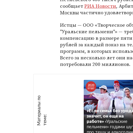
сообщает
РИА Новости
, Арби
Москвы
частично удовлетвор
Истцы — ООО «Творческое о
"Уральские пельмени"» — тре
компенсацию в размере пят
рублей за каждый показ на т
программ, в которых использ
Всего за несколько лет они н
потребовали 200 миллионов.
М
а
т
р
и
а
л
ы
п
о
т
е
м
е
«Если семья без урод
е
:
значит, он еще на
работе»
«Уральские
пельмени» годами шу
про тещу и алкоголик