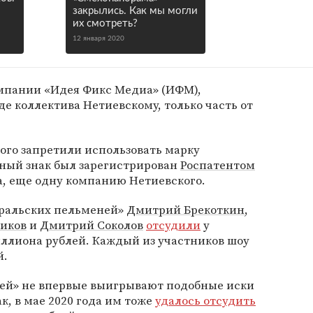
закрылись. Как мы могли
их смотреть?
12 января 2020
компании «Идея Фикс Медиа» (ИФМ),
е коллектива Нетиевскому, только часть от
ого запретили использовать марку
рный знак был зарегистрирован
Роспатентом
dia, еще одну компанию Нетиевского.
«Уральских пельменей»
Дмитрий Брекоткин
,
ников
и
Дмитрий Соколов
отсудили
у
иллиона рублей. Каждый из участников шоу
й.
ей» не впервые выигрывают подобные иски
ак, в мае 2020 года им тоже
удалось отсудить