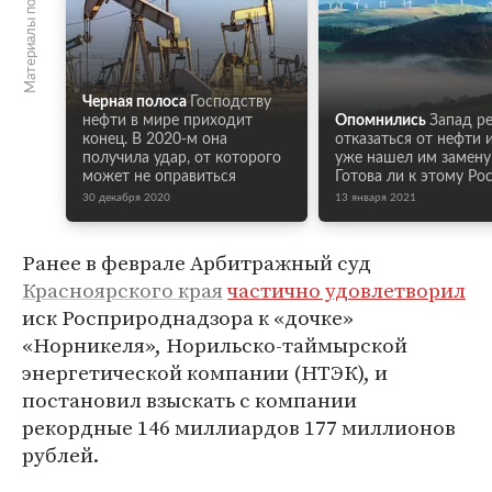
Материалы по теме
Черная полоса
Господству
нефти в мире приходит
Опомнились
Запад р
конец. В 2020-м она
отказаться от нефти и
получила удар, от которого
уже нашел им замену
может не оправиться
Готова ли к этому Ро
30 декабря 2020
13 января 2021
Ранее в феврале Арбитражный суд
Красноярского края
частично удовлетворил
иск Росприроднадзора к «дочке»
«Норникеля», Норильско-таймырской
энергетической компании (НТЭК), и
постановил взыскать с компании
рекордные 146 миллиардов 177 миллионов
рублей.