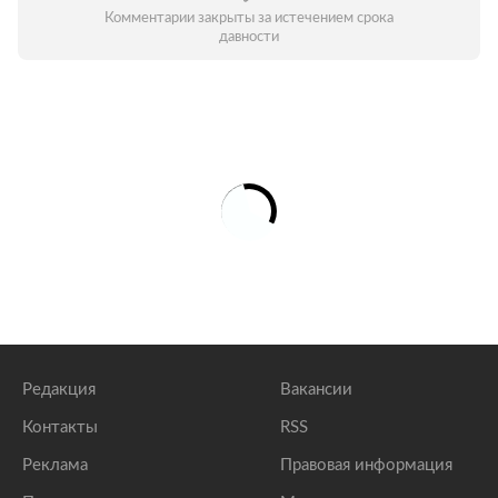
Комментарии закрыты за истечением срока
давности
Редакция
Вакансии
Контакты
RSS
Реклама
Правовая информация