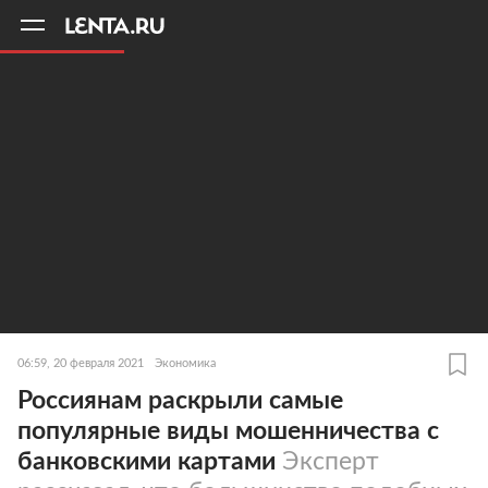
11
A
06:59, 20 февраля 2021
Экономика
Россиянам раскрыли самые
популярные виды мошенничества с
банковскими картами
Эксперт