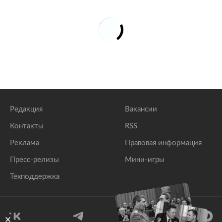
Редакция
Вакансии
Контакты
RSS
Реклама
Правовая информация
Пресс-релизы
Мини-игры
Техподдержка