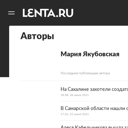
11
A
Авторы
Мария Якубовская
Последние публикации автора
На Сахалине захотели созда
18:08, 28 июня 2021
В Самарской области нашли 
17:02, 25 июня 2021
Алеся Кафельникова вышла 