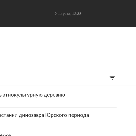
9 августа, 12:38
ть этнокультурную деревню
останки динозавра Юрского периода
замуж