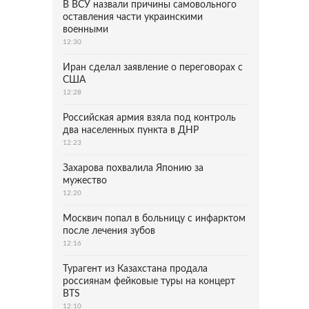
В ВСУ назвали причины самовольного
оставления части украинскими
военными
12:30
Иран сделал заявление о переговорах с
США
12:28
Российская армия взяла под контроль
два населенных пункта в ДНР
12:23
Захарова похвалила Японию за
мужество
12:20
Москвич попал в больницу с инфарктом
после лечения зубов
12:16
Турагент из Казахстана продала
россиянам фейковые туры на концерт
BTS
12:10