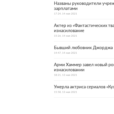
Названы руководители учре
зарплатами
17:24, 14 мая 2021
Актер из «Фантастических тв
изнасилование
15:26, 14 мая 2021
Бывший любовник Джорджа М
14:47, 14 мая 2021
Арми Хаммер завел новый ро
изнасиловании
18:21, 13 мая 2021
Умерла актриса сериалов «Ку
15:58, 13 мая 2021