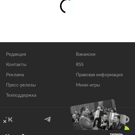
Редакция
Вакансии
Контакты
RSS
Реклама
Правовая информация
Пресс-релизы
Мини-игры
Техподдержка
18
+