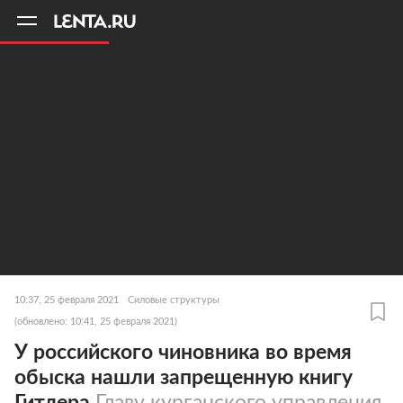
11
A
10:37, 25 февраля 2021
Силовые структуры
(обновлено: 10:41, 25 февраля 2021)
У российского чиновника во время
обыска нашли запрещенную книгу
Гитлера
Главу курганского управления