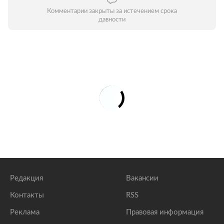
Комментарии закрыты за истечением срока
давности
Редакция
Вакансии
Контакты
RSS
Реклама
Правовая информация