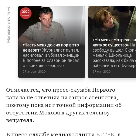
Материалы по теме
«На меня смотрело к
«Часть меня до сих пор в это
жуткое существо»
На
не верит»
Журналист пытал,
свободу вышел Скоп
насиловал и убивал женщин.
маньяк. Школьница
В погоне за славой он писал
рассказала, как была 
о своих же зверствах
рабыней в его бункер
27 апреля 2020
29 мая 2020
Отмечается, что пресс-служба Первого
канала не ответила на запрос агентства,
поэтому пока нет точной информации об
отсутствии Мохова в других телешоу
вещателя.
В пресс-службе медиахолдинга
ВГТРК
, в