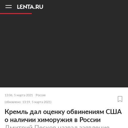
11
A
13:06, 5 марта 2021
Россия
(обновлено: 13:19, 5 марта 2021)
Кремль дал оценку обвинениям США
о наличии химоружия в России
Дмитрий Песков назвал заявление