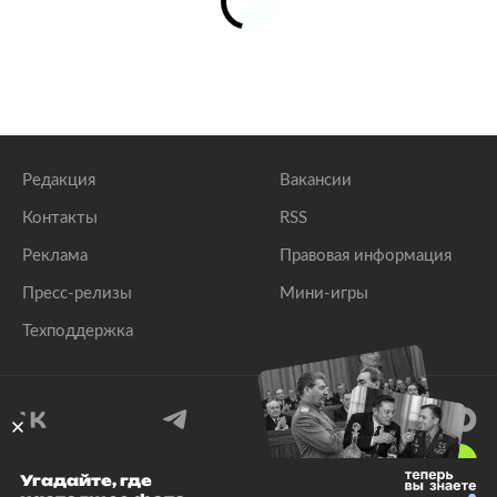
Редакция
Вакансии
Контакты
RSS
Реклама
Правовая информация
Пресс-релизы
Мини-игры
Техподдержка
18
+
Угадайте, где
© 1999–2026 Все права защищены.